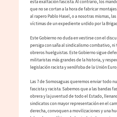
esta exaltación fascista. Al contrario, los ma
que no se cortan a la hora de fabricar montajes
al rapero Pablo Hasel, o a nosotras mismas, la
víctimas de un expediente urdido por la Briga
Este Gobierno no duda en vestirse con el discur
persiga con saña al sindicalismo combativo, n
obreros huelguistas. Este Gobierno sigue defe
militaristas más grandes de la historia, y respe
legislación racista y xenófoba de la Unión Eur
Las 7 de Somosaguas queremos enviar todo nues
fascista y racista. Sabemos que a las bandas f
obrera y la juventud de todo el Estado, llenan
sindicatos con mayor representación en el cam
derecha, convoquen a movilizaciones y una hue