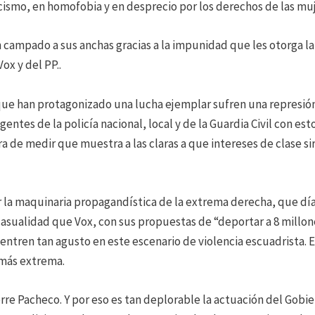
cismo, en homofobia y en desprecio por los derechos de las muj
campado a sus anchas gracias a la impunidad que les otorga la p
ox y del PP..
que han protagonizado una lucha ejemplar sufren una represión
ntes de la policía nacional, local y de la Guardia Civil con esto
a de medir que muestra a las claras a que intereses de clase sir
 la maquinaria propagandística de la extrema derecha, que día s
casualidad que Vox, con sus propuestas de “deportar a 8 millone
entren tan agusto en este escenario de violencia escuadrista. E
a más extrema.
rre Pacheco. Y por eso es tan deplorable la actuación del Gobi