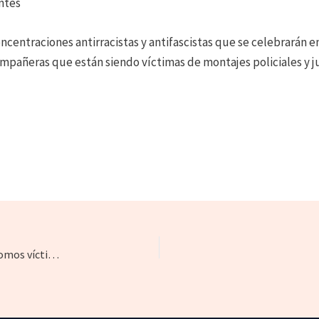
antes
oncentraciones antirracistas y antifascistas que se celebrarán e
mpañeras que están siendo víctimas de montajes policiales y ju
Las ‘7 de Somosaguas’ tras declarar en los juzgados: “Somos víctimas de un montaje político organizado por la extrema derecha”