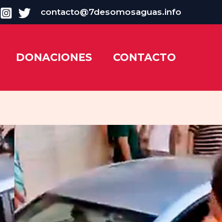
contacto@7desomosaguas.info
DONACIONES
CONTACTO