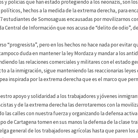
ndos y policias que han estado protegiendo a los neonazis, son l
 políticos, hechos a la medida de la extrema derecha, para enca
s 7 estudiantes de Somosaguas encausadas por movilizarnos cont
da Central de Información que nos acusa de “delito de odio”, d
so “progresista”, pero en los hechos no hace nada por evitar que
i tampoco duda en mantener la ley Mordaza y mandar a los antid
ndiendo las relaciones comerciales y militares con el estado g
cto a la inmigración, sigue manteniendo las reaccionarias leyes 
opea inspirada por la extrema derecha que es el marco que permi
tro apoyo y solidaridad a los trabajadores y jóvenes inmigrant
ascistas y de la extrema derecha las derrotaremos con la movili
do las calles con nuestra fuerza y organizando la defensa activ
po de Cartagena tomen en sus manos la defensa de la clase tr
lga general de los trabajadores agrícolas hasta que paren los