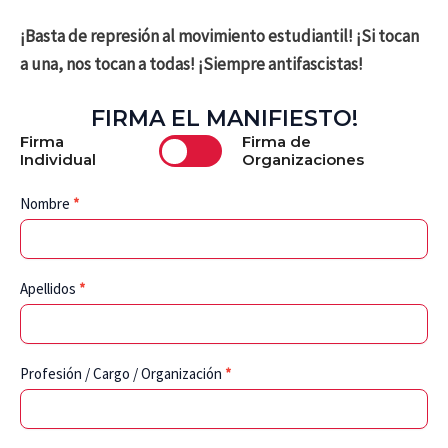
¡Basta de represión al movimiento estudiantil! ¡Si tocan
a una, nos tocan a todas! ¡Siempre antifascistas!
FIRMA EL MANIFIESTO!
Firma
Firma de
Individual
Organizaciones
Firma
Nombre
*
individual
Apellidos
*
Profesión / Cargo / Organización
*